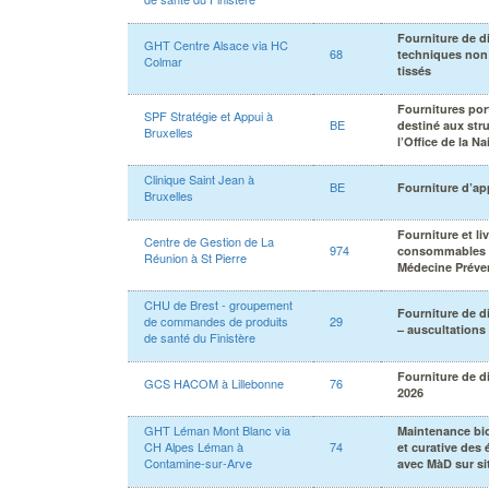
Fourniture de d
GHT Centre Alsace via HC
68
techniques non 
Colmar
tissés
Fournitures por
SPF Stratégie et Appui à
BE
destiné aux str
Bruxelles
l’Office de la N
Clinique Saint Jean à
BE
Fourniture d’ap
Bruxelles
Fourniture et li
Centre de Gestion de La
974
consommables m
Réunion à St Pierre
Médecine Préven
CHU de Brest - groupement
Fourniture de d
de commandes de produits
29
– auscultations
de santé du Finistère
Fourniture de d
GCS HACOM à Lillebonne
76
2026
GHT Léman Mont Blanc via
Maintenance bio
CH Alpes Léman à
74
et curative de
Contamine-sur-Arve
avec MàD sur si