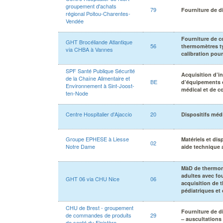
groupement d'achats
79
Fourniture de d
régional Poitou-Charentes-
Vendée
Fourniture de 
GHT Brocéliande Atlantique
56
thermomètres t
via CHBA à Vannes
calibration pou
SPF Santé Publique Sécurité
Acquisition d’i
de la Chaîne Alimentaire et
BE
d’équipements o
Environnement à Sint-Joost-
médical et de co
ten-Node
Centre Hospitalier d'Ajaccio
20
Dispositifs méd
Groupe EPHESE à Liesse
Matériels et dis
02
Notre Dame
aide technique 
MàD de thermom
adultes avec fo
GHT 06 via CHU Nice
06
acquisition de
pédiatriques et
CHU de Brest - groupement
Fourniture de d
de commandes de produits
29
– auscultations
de santé du Finistère