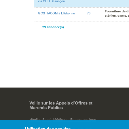
via CHU Besançon
Fourniture de d
GCS HACOM à Lillebonne
76
stériles, gants,
29
annonce(s)
Veille sur les Appels d'Offres et
Marchés Publics
Hôpital, Santé, Médical et Pharmaceutique
Utilisation des cookies