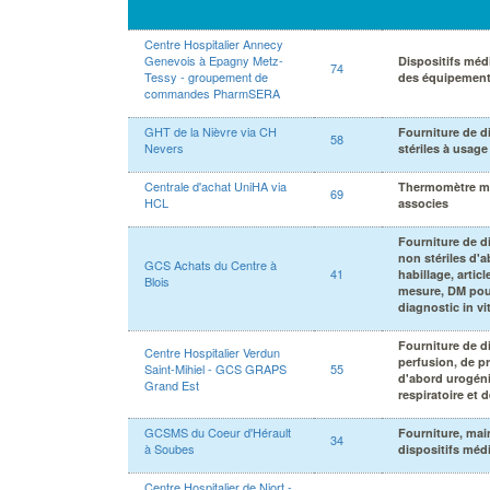
Centre Hospitalier Annecy
Genevois à Epagny Metz-
Dispositifs méd
74
Tessy - groupement de
des équipement
commandes PharmSERA
GHT de la Nièvre via CH
Fourniture de d
58
Nevers
stériles à usag
Centrale d'achat UniHA via
Thermomètre m
69
HCL
associes
Fourniture de di
non stériles d'a
GCS Achats du Centre à
41
habillage, articl
Blois
mesure, DM pou
diagnostic in vi
Fourniture de d
Centre Hospitalier Verdun
perfusion, de p
Saint-Mihiel - GCS GRAPS
55
d'abord urogénit
Grand Est
respiratoire et
GCSMS du Coeur d'Hérault
Fourniture, mai
34
à Soubes
dispositifs méd
Centre Hospitalier de Niort -