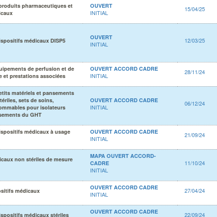
produits pharmaceutiques et
OUVERT
15/04/25
INITIAL
icaux
OUVERT
12/03/25
ispositifs médicaux DISP5
INITIAL
uipements de perfusion et de
OUVERT ACCORD CADRE
28/11/24
INITIAL
e et prestations associées
etits matériels et pansements
tériles, sets de soins,
OUVERT ACCORD CADRE
06/12/24
INITIAL
ommables pour isolateurs
issements du GHT
ispositifs médicaux à usage
OUVERT ACCORD CADRE
21/09/24
INITIAL
MAPA OUVERT ACCORD-
icaux non stériles de mesure
11/10/24
CADRE
INITIAL
OUVERT ACCORD CADRE
27/04/24
sitifs médicaux
INITIAL
OUVERT ACCORD CADRE
22/09/24
ispositifs médicaux stériles