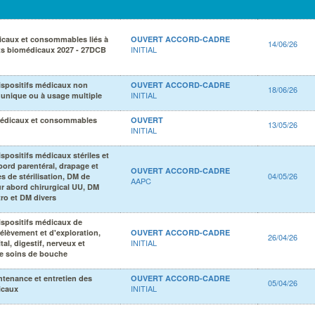
icaux et consommables liés à
OUVERT ACCORD-CADRE
14/06/26
INITIAL
s biomédicaux 2027 - 27DCB
ispositifs médicaux non
OUVERT ACCORD-CADRE
18/06/26
INITIAL
e unique ou à usage multiple
édicaux et consommables
OUVERT
13/05/26
INITIAL
spositifs médicaux stériles et
bord parentéral, drapage et
OUVERT ACCORD-CADRE
04/05/26
es de stérilisation, DM de
AAPC
r abord chirurgical UU, DM
tro et DM divers
ispositifs médicaux de
rélèvement et d'exploration,
OUVERT ACCORD-CADRE
26/04/26
INITIAL
al, digestif, nerveux et
 de soins de bouche
ntenance et entretien des
OUVERT ACCORD-CADRE
05/04/26
INITIAL
icaux