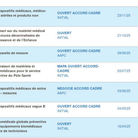
ispositifs médicaux, médico-
OUVERT ACCORD CADRE
23/11/25
stériles et produits non
INITIAL
tant sur du matériel médical
OUVERT
21/10/25
uctures décentralisées de
INITIAL
aissance et de l’Enfance
OUVERT ACCORD CADRE
29/09/25
pareils de mesure
AAPC
vraison de matériels et
MAPA OUVERT ACCORD-
03/07/25
édicaux pour le service
CADRE
INITIAL
tive du Pôle Santé
ispositifs médicaux de soins
NEGOCIE ACCORD CADRE
03/06/25
AAPC
 – mesures
ispositifs médicaux vague B
OUVERT ACCORD CADRE
04/05/25
INITIAL
médicale globale préventive
OUVERT
16/04/25
s équipements biomédicaux
INITIAL
te de techniciens