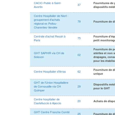
CACIC-Public à Saint-
Fournitures de 
37
Avertin
dispositifs méd
Centre Hospitalier de Niort -
groupement d'achats
79
Fourniture de d
régional ex Poitou-
Charentes-Vendée
Centrale d'achat Resah à
Fourniture d'éq
75
Paris
petit monitorag
Fourniture de p
GHT SAPHIR via CH de
stériles et non s
02
Soisson
drapages, cons
pour les établ
Fourniture de d
Centre Hospitalier d'Arras
62
unique
GHT de l’Union Hospitalière
Dispositifs méd
de Cornouaille via CH
29
pour le GHT
Quimper
Centre hospitalier de
20
Achats de dispo
Castelluccio à Ajaccio
GHT Centre Franche Comté
25
Fourniture de d