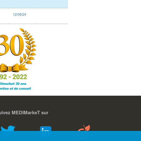
12/09/24
uivez MEDIMarkeT sur