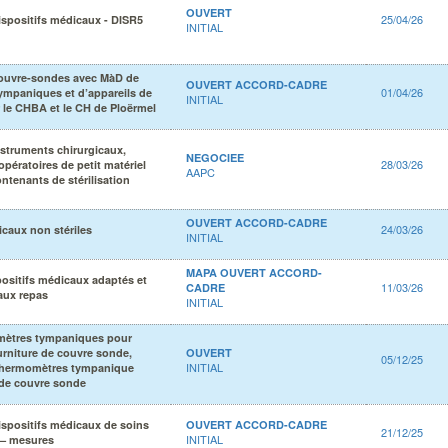
OUVERT
25/04/26
ispositifs médicaux - DISR5
INITIAL
couvre-sondes avec MàD de
OUVERT ACCORD-CADRE
01/04/26
ympaniques et d’appareils de
INITIAL
r le CHBA et le CH de Ploërmel
nstruments chirurgicaux,
NEGOCIEE
28/03/26
pératoires de petit matériel
AAPC
ntenants de stérilisation
OUVERT ACCORD-CADRE
24/03/26
icaux non stériles
INITIAL
MAPA OUVERT ACCORD-
positifs médicaux adaptés et
11/03/26
CADRE
aux repas
INITIAL
ètres tympaniques pour
urniture de couvre sonde,
OUVERT
05/12/25
INITIAL
 thermomètres tympanique
 de couvre sonde
ispositifs médicaux de soins
OUVERT ACCORD-CADRE
21/12/25
INITIAL
 – mesures