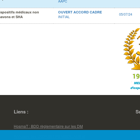
AAPC
ispositifs médicaux non
OUVERT ACCORD CADRE
05/07/24
INITIAL
 savons et SHA
Liens :
S
HosmaT : BDD règlementaire sur les DM
Annuaire des DISPOSITIFS MEDICAUX et